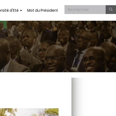
Formulaire
rsité d'Eté
Mot du Président
de
Rechercher
recherche