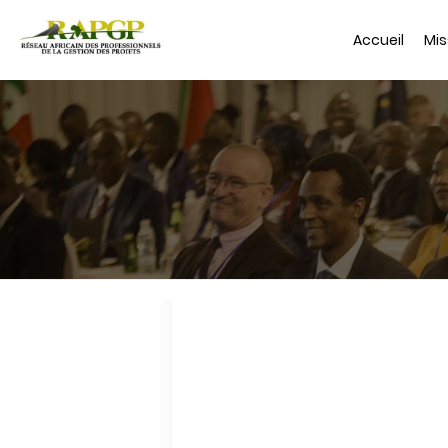
Aller
au
Accueil
Mis
contenu
principal