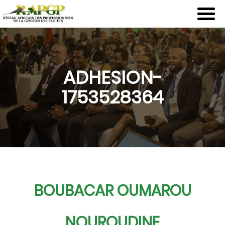
Aller
au
contenu
principal
ADHESION-
1753528364
BOUBACAR OUMAROU
NOUROUDINE