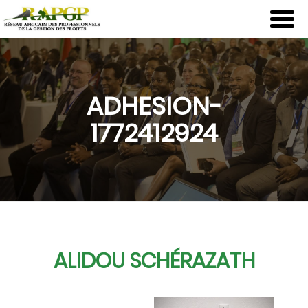
Aller
au
contenu
principal
ADHESION-
1772412924
ALIDOU SCHÉRAZATH