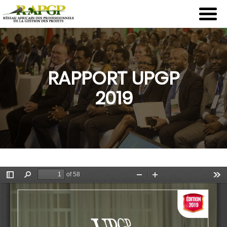
Aller
au
contenu
principal
RAPPORT UPGP
2019